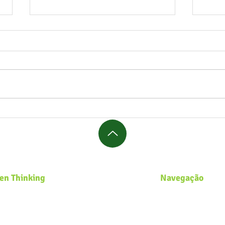
Formação de Educadores
Curi
Ambientais inicia na APAE de
quan
Marau com práticas
come
regenerativas
en Thinking
Navegação
s uma plataforma global de Educação
Página Inicial
ental que desenvolve soluções
Zero Waste Lab
usivas e inovadoras de sustentabilidade
Academy
adas para comunidades, governos,