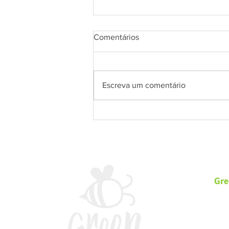
Comentários
Escreva um comentário
Um guia prático para
finalmente acertar na
separação dos resíduos em
casa!
Gre
Somo
Ambi
incl
volt