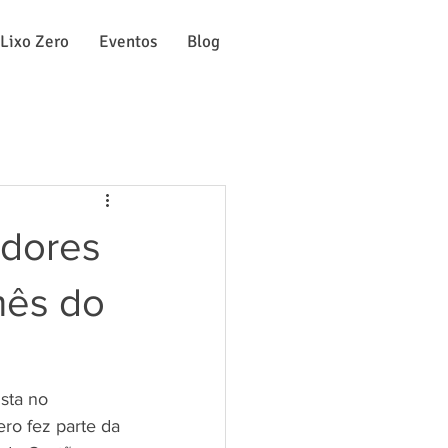
 Lixo Zero
Eventos
Blog
adores
mês do
sta no 
ro fez parte da 