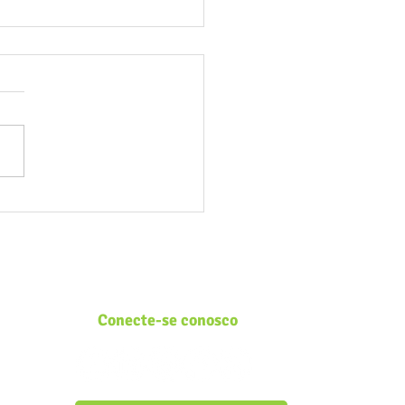
osos pela Natureza:
do a educação ambiental
ça na infância
Conecte-se conosco