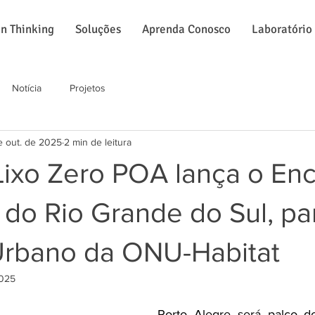
n Thinking
Soluções
Aprenda Conosco
Laboratório
Notícia
Projetos
e out. de 2025
2 min de leitura
ixo Zero POA lança o Enc
 do Rio Grande do Sul, pa
 Urbano da ONU-Habitat
2025
Porto Alegre será palco d