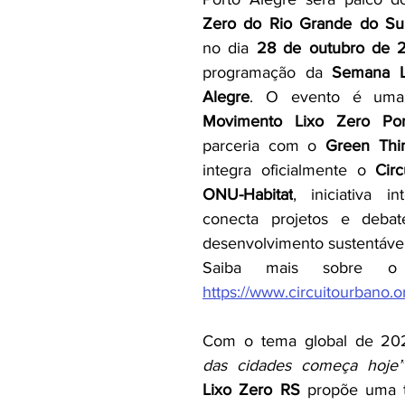
Zero do Rio Grande do Su
no dia 
28 de outubro de 
programação da 
Semana L
Alegre
Movimento Lixo Zero Por
parceria com o 
Green Thin
integra oficialmente o 
Cir
ONU-Habitat
, iniciativa in
conecta projetos e debat
desenvolvimento sustentável
https://www.circuitourbano.o
Com o tema global de 2
das cidades começa hoje”
Lixo Zero RS
 propõe uma t