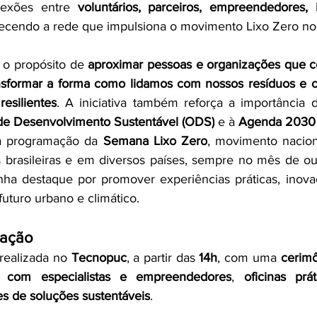
exões entre 
voluntários, parceiros, empreendedores, i
alecendo a rede que impulsiona o movimento Lixo Zero no
o propósito de 
aproximar pessoas e organizações que c
nsformar a forma como lidamos com nossos resíduos e co
resilientes
. A iniciativa também reforça a importância d
de Desenvolvimento Sustentável (ODS)
 e à 
Agenda 2030
a programação da 
Semana Lixo Zero
, movimento nacion
 brasileiras e em diversos países, sempre no mês de ou
nha destaque por promover experiências práticas, inova
 futuro urbano e climático.
mação
realizada no 
Tecnopuc
, a partir das 
14h
, com uma 
cerimô
s com especialistas e empreendedores
, 
oficinas prát
s de soluções sustentáveis
.