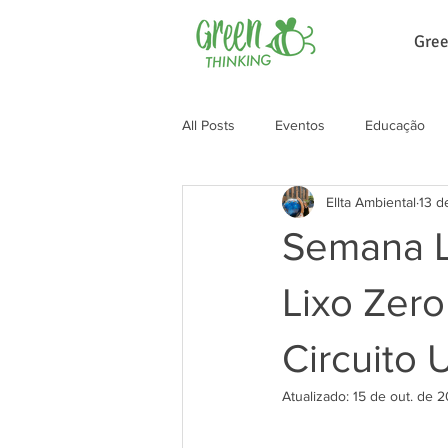
Gree
All Posts
Eventos
Educação
Ellta Ambiental
13 d
Semana L
Lixo Zero
Circuito
Atualizado:
15 de out. de 