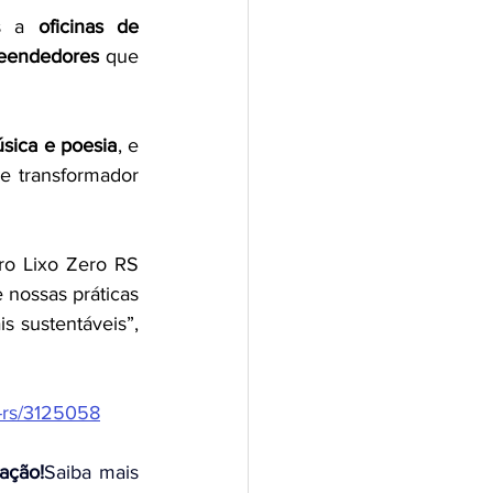
s a 
oficinas de 
eendedores
 que 
sica e poesia
, e 
 e transformador 
ro Lixo Zero RS 
nossas práticas 
 sustentáveis”, 
o-rs/3125058
ação!
Saiba mais 