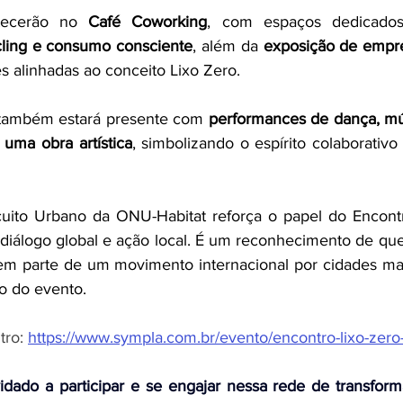
tecerão no 
Café Coworking
, com espaços dedicado
ling e consumo consciente
, além da 
exposição de empr
 alinhadas ao conceito Lixo Zero.
também estará presente com 
performances de dança, mú
 uma obra artística
, simbolizando o espírito colaborativo
rcuito Urbano da ONU-Habitat reforça o papel do Encont
álogo global e ação local. É um reconhecimento de que 
m parte de um movimento internacional por cidades mais
o do evento.
ro: 
https://www.sympla.com.br/evento/encontro-lixo-zer
idado a participar e se engajar nessa rede de transform