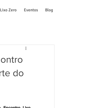
 Lixo Zero
Eventos
Blog
ontro
rte do
o 
Encontro Lixo 