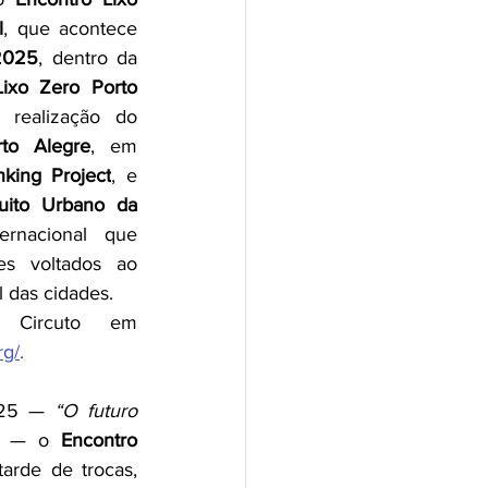
l
, que acontece 
2025
, dentro da 
ixo Zero Porto 
. O evento é uma realização do 
to Alegre
, em 
king Project
, e 
cuito Urbano da 
ternacional que 
es voltados ao 
 das cidades.
Saiba mais sobre o Circuto em 
rg/
.
025 — 
“O futuro 
 — o 
Encontro 
arde de trocas, 