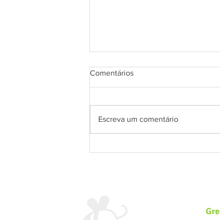
Comentários
Escreva um comentário
Um guia prático para
finalmente acertar na
separação dos resíduos em
casa!
Gre