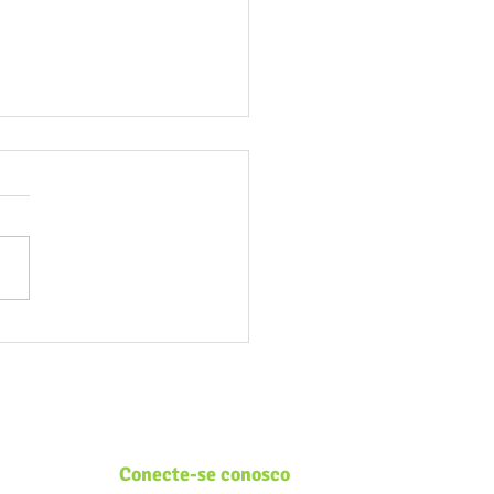
osos pela Natureza:
do a educação ambiental
ça na infância
Conecte-se conosco