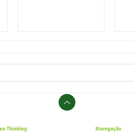
Formação de Educadores
Curi
Ambientais inicia na APAE de
quan
Marau com práticas
come
regenerativas
en Thinking
Navegação