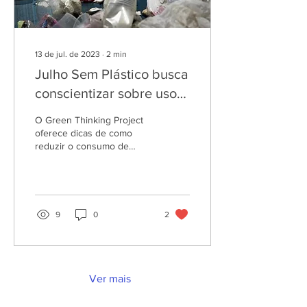
13 de jul. de 2023
∙
2
min
Julho Sem Plástico busca
conscientizar sobre uso
de produtos descartáveis
O Green Thinking Project
oferece dicas de como
reduzir o consumo de
plástico de uso único Foto
tirada por: Mateus Bruxel /
Agencia RBS...
9
0
2
Ver mais