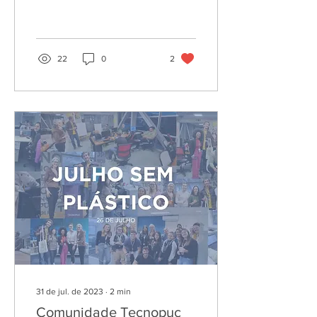
startups, a presidente do
Conselho, Eng. Amb. Nanci
Walter, esteve,...
22
0
2
31 de jul. de 2023
∙
2
min
Comunidade Tecnopuc