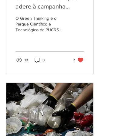
adere à campanha
#julhosemplástico
O Green Thinking e o
Parque Científico e
Tecnológico da PUCRS
(Tecnopuc), por meio do
Zero Waste Lab POA,
promoveram a campanha
#julhosemplá
10
0
2