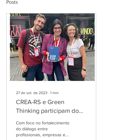
Posts
27 de set. de 2023
∙
1
min
CREA-RS e Green
Thinking participam do
South Summit Brazil
Com foco no fortalecimento
2023
do diálogo entre
profissionais, empresas e