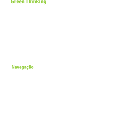
Green Thinking
Somos uma plataforma global de
Educação Ambiental que desenvolve
soluções inclusivas e inovadoras de
sustentabilidade voltadas para
comunidades, governos, ecossistemas
de inovação e organizações que
buscam efetivar a pauta
ESG
e a
Agenda
2030
na estratégia dos negócios.
Navegação
Página Inicial
Zero Waste Lab
Academy
Blog
Conecte-se conosco