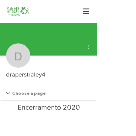
Mais ações
draperstraley4
draperstraley4
Encerramento 2020