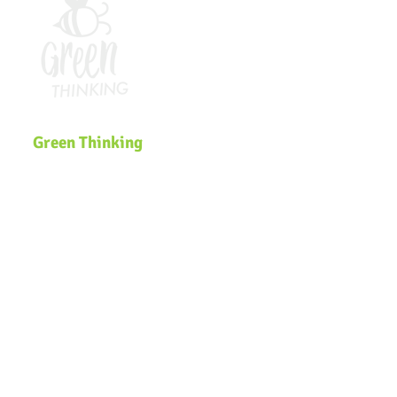
Green Thinking
Somos uma plataforma global de
Educação Ambiental que desenvolve
soluções inclusivas e inovadoras de
sustentabilidade voltadas para
comunidades, governos, ecossistemas
de inovação e organizações que
buscam efetivar a pauta
ESG
e a
Agenda
2030
na estratégia dos negócios.
Navegação
Página Inicial
Zero Waste Lab