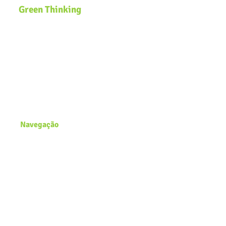
Green Thinking
Somos uma plataforma global de
Educação Ambiental que desenvolve
soluções inclusivas e inovadoras de
sustentabilidade voltadas para
comunidades, governos, ecossistemas
de inovação e organizações que
buscam efetivar a pauta
ESG
e a
Agenda
2030
na estratégia dos negócios.
Navegação
Página Inicial
Zero Waste Lab
Academy
Blog
Conecte-se conosco