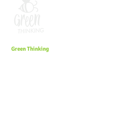
Green Thinking
Somos uma plataforma global de
Educação Ambiental que desenvolve
soluções inclusivas e inovadoras de
sustentabilidade voltadas para
comunidades, governos, ecossistemas
de inovação e organizações que
buscam efetivar a pauta
ESG
e a
Agenda
2030
na estratégia dos negócios.
Navegação
Página Inicial
Zero Waste Lab