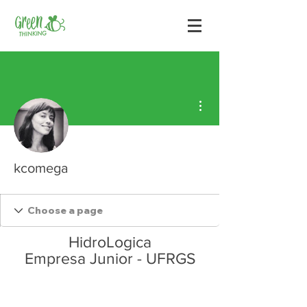
Mais ações
kcomega
HidroLogica
Empresa Junior - UFRGS