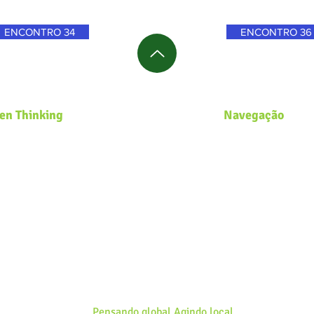
ENCONTRO 34
ENCONTRO 36
en Thinking
Navegação
s uma plataforma global de Educação
Página Inicial
ental que desenvolve soluções
Zero Waste Lab
usivas e inovadoras de sustentabilidade
Academy
adas para comunidades, governos,
Blog
sistemas de inovação e organizações
buscam efetivar a pauta
ESG
e a
Agenda
0
na estratégia dos negócios.
Pensando global Agindo local