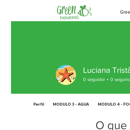
Gree
Luciana Trist
0
seguidor
0
seguin
Perfil
MODULO 3 - AGUA
MODULO 4 - F
O que