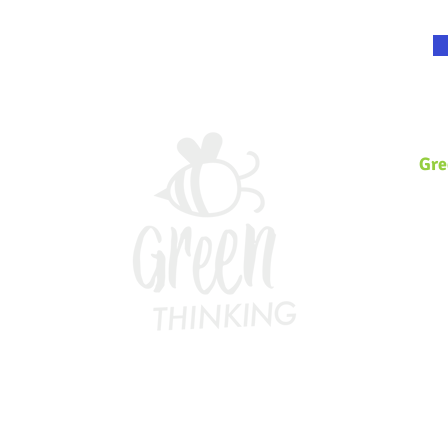
Gre
Somo
Ambi
incl
volt
ecos
que 
203