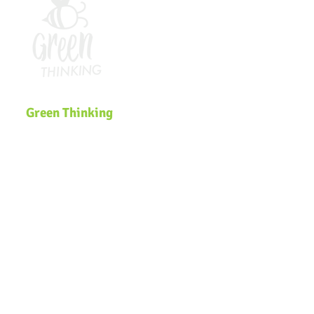
Green Thinking
Somos uma plataforma global de
Educação Ambiental que desenvolve
soluções inclusivas e inovadoras de
sustentabilidade voltadas para
comunidades, governos, ecossistemas
de inovação e organizações que
buscam efetivar a pauta
ESG
e a
Agenda
2030
na estratégia dos negócios.
Navegação
Página Inicial
Zero Waste Lab