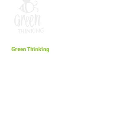
Green Thinking
Somos uma plataforma global de
Educação Ambiental que desenvolve
soluções inclusivas e inovadoras de
sustentabilidade voltadas para
comunidades, governos, ecossistemas
de inovação e organizações que
buscam efetivar a pauta
ESG
e a
Agenda
2030
na estratégia dos negócios.
Navegação
Página Inicial
Zero Waste Lab