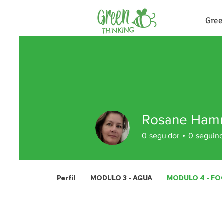
Gree
Rosane Ham
0
seguidor
0
seguin
Perfil
MODULO 3 - AGUA
MODULO 4 - F