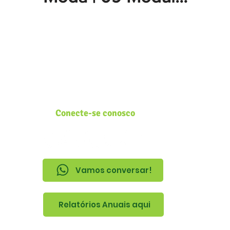
Fogo | Convidada
Simone Simonato -
GT Academy
Conecte-se conosco
Vamos conversar!
Relatórios Anuais aqui