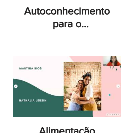
Autoconhecimento
para o
Desenvolvimento
Sustentável | 01
Módulo Fogo |
Bárbara Sampaio -
GT Academy
Alimentação