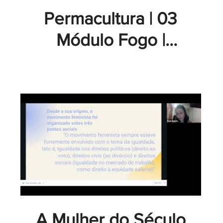
Permacultura | 03
Módulo Fogo |
Convidadas
Emanuella Machado
e Andréia De
Oliveira - GT
Academy
A Mulher do Século