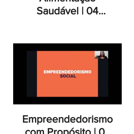
Saudável | 04
Módulo Fogo |
Convidadas Casa
Guandu - GT
Academy
Empreendedorismo
com Propósito | 07