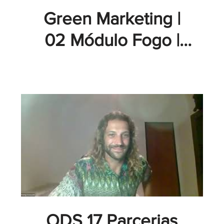
Green Marketing |
02 Módulo Fogo |
Convidada Thays Do
Nascimento - GT
Academy
ODS 17 Parcerias