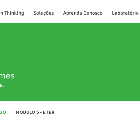
n Thinking
Soluções
Aprenda Conosco
Laboratório
mes
do
OGO
MODULO 5 - ETER