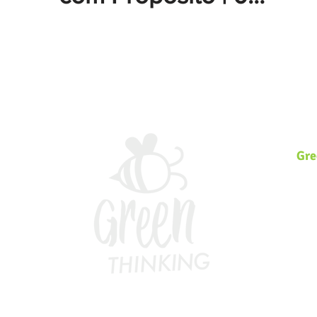
Módulo Fogo |
Convidada Natália
Pietzsch - GT
Academy
Gre
Somo
Ambi
incl
volt
ecos
que 
203