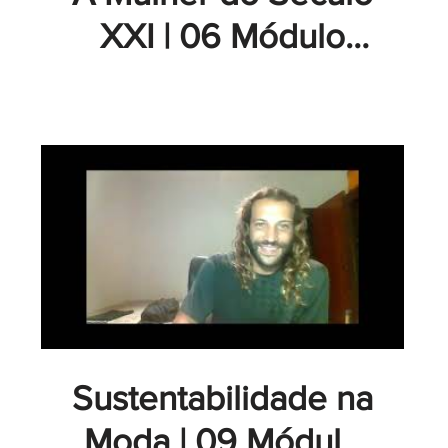
XXI | 06 Módulo
Fogo | Convidada
Paula Moletta - GT
Academy
Sustentabilidade na
Moda | 09 Módulo