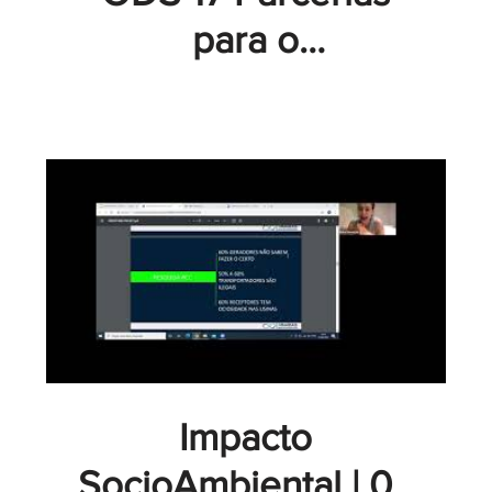
para o
Desenvolvimento
Sustentável | 05
Módulo Fogo
Encontro - GT
Academy
Impacto
SocioAmbiental | 08