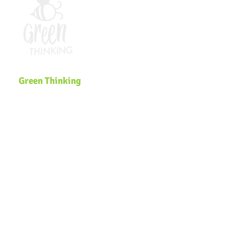
Green Thinking
Somos uma plataforma global de
Educação Ambiental que desenvolve
soluções inclusivas e inovadoras de
sustentabilidade voltadas para
comunidades, governos, ecossistemas
de inovação e organizações que
buscam efetivar a pauta
ESG
e a
Agenda
2030
na estratégia dos negócios.
Navegação
Página Inicial
Zero Waste Lab