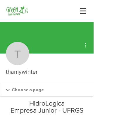
Mais ações
thamywinter
thamywinter
HidroLogica
Empresa Junior - UFRGS