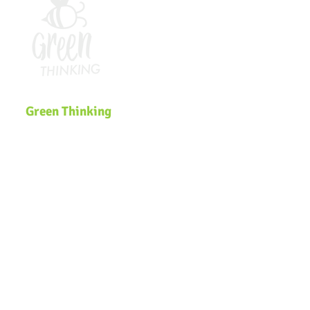
Green Thinking
Somos uma plataforma global de
Educação Ambiental que desenvolve
soluções inclusivas e inovadoras de
sustentabilidade voltadas para
comunidades, governos, ecossistemas
de inovação e organizações que
buscam efetivar a pauta
ESG
e a
Agenda
2030
na estratégia dos negócios.
Navegação
Página Inicial
Zero Waste Lab