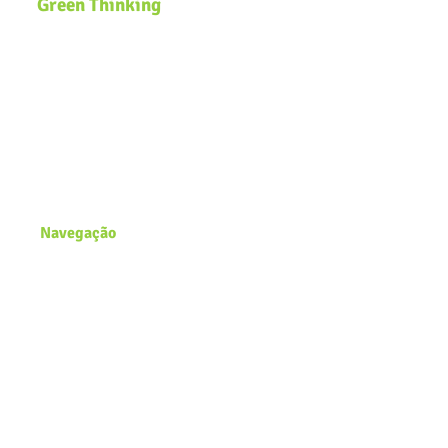
Green Thinking
Somos uma plataforma global de
Educação Ambiental que desenvolve
soluções inclusivas e inovadoras de
sustentabilidade voltadas para
comunidades, governos, ecossistemas
de inovação e organizações que
buscam efetivar a pauta
ESG
e a
Agenda
2030
na estratégia dos negócios.
Navegação
Página Inicial
Zero Waste Lab
Academy
Blog
Conecte-se conosco